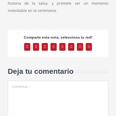
historia de la salsa, y promete ser un momento
inolvidable en la ceremonia.
Comparte esta nota, selecciona tu red!
Facebook
Twitter
Reddit
LinkedIn
Tumblr
Pinterest
Vk
Correo
electrónico
Deja tu comentario
Comentar