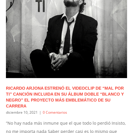
RICARDO ARJONA ESTRENÓ EL VIDEOCLIP DE “MAL POR
TI” CANCIÓN INCLUIDA EN SU ÁLBUM DOBLE “BLANCO Y
NEGRO” EL PROYECTO MÁS EMBLEMÁTICO DE SU
CARRERA
diciembre 10, 2021
|
0 Comentarios
“No hay nada más inmune que el que todo lo perdió Insisto,
no me importa nada Saber perder casi es lo mismo que