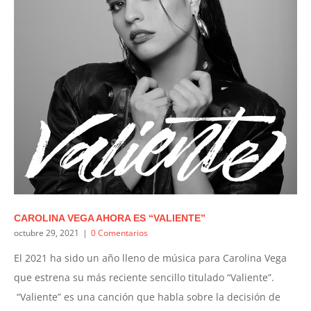
CAROLINA VEGA AHORA ES “VALIENTE”
octubre 29, 2021
|
0 Comentarios
​​El 2021 ha sido un año lleno de música para Carolina Vega
que estrena su más reciente sencillo titulado “Valiente”.
“Valiente” es una canción que habla sobre la decisión de