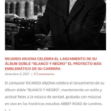
RICARDO ARJONA CELEBRA EL LANZAMIENTO DE SU
ÁLBUM DOBLE “BLANCO Y NEGRO” EL PROYECTO MÁS
EMBLEMÁTICO DE SU CARRERA
diciembre 3, 2021
|
0 Comentarios
El cantautor RICARDO ARJONA celebra el lanzamiento de su
álbum doble “BLANCO Y NEGRO”, manteniendo un estilo y
actitud fieles a la música de verdad, grabada con músicos
en vivo en los históricos estudios ABBEY ROAD de Londres.
[...]