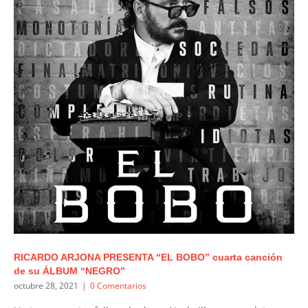
RICARDO ARJONA PRESENTA “EL BOBO” cuarta canción
de su ÁLBUM “NEGRO”
octubre 28, 2021
|
0 Comentarios