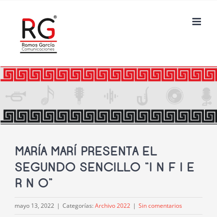
Saltar
al
contenido
MARÍA MARÍ PRESENTA EL
SEGUNDO SENCILLO “I N F I E
R N O”
mayo 13, 2022
|
Categorías:
Archivo 2022
|
Sin comentarios