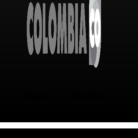
Bogotá - Colombia
+57 (1) 4652847 +57 317 510 32 70
Av. Calle 64C # 68B - 98