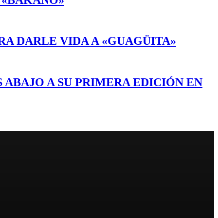
RA DARLE VIDA A «GUAGÜITA»
 ABAJO A SU PRIMERA EDICIÓN EN