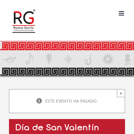
Saltar
al
contenido
×
ESTE EVENTO HA PASADO.
Día de San Valentín