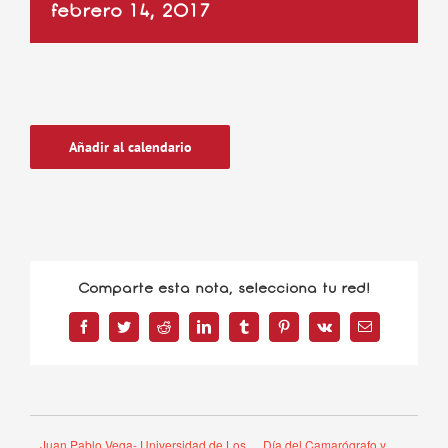
febrero 14, 2017
Añadir al calendario
Comparte esta nota, selecciona tu red!
Facebook
Twitter
Reddit
LinkedIn
Tumblr
Pinterest
Vk
Correo
electrónico
Juan Pablo Vega- Universidad de Los
Día del Camarógrafo y