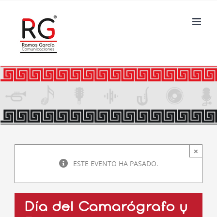
Saltar
al
contenido
×
ESTE EVENTO HA PASADO.
Día del Camarógrafo y