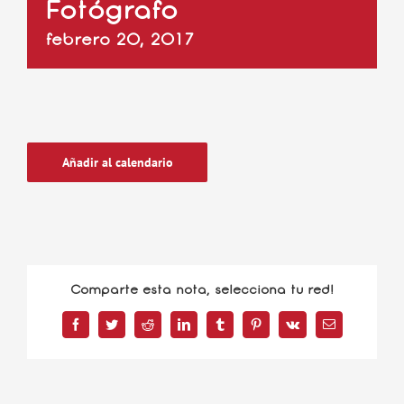
Fotógrafo
febrero 20, 2017
Añadir al calendario
Comparte esta nota, selecciona tu red!
Facebook
Twitter
Reddit
LinkedIn
Tumblr
Pinterest
Vk
Correo
electrónico