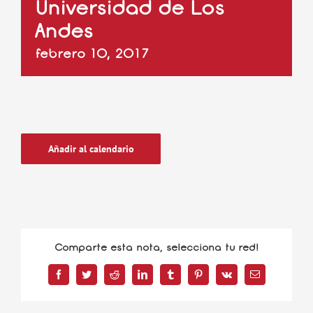
Universidad de Los
Andes
febrero 10, 2017
Añadir al calendario
Comparte esta nota, selecciona tu red!
Facebook
Twitter
Reddit
LinkedIn
Tumblr
Pinterest
Vk
Correo
electrónico