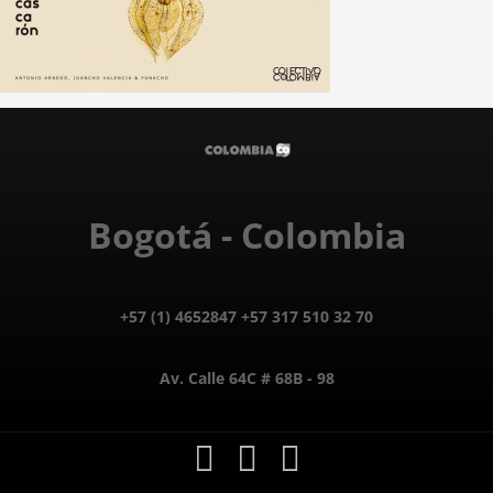
Bogotá - Colombia
+57 (1) 4652847 +57 317 510 32 70
Av. Calle 64C # 68B - 98