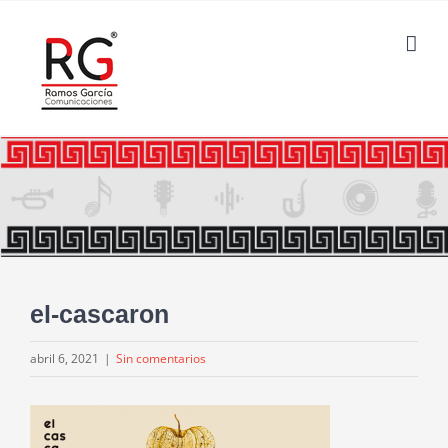
Saltar
al
contenido
el-cascaron
abril 6, 2021
|
Sin comentarios