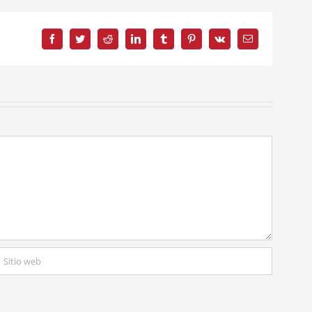
Facebook
Twitter
Reddit
LinkedIn
Tumblr
Pinterest
Vk
Correo
electrónico