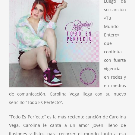
Luego de
su canción
«Tu
Mundo
Entero»
que
continúa
con fuerte
vigencia
en redes y
en medios
de comunicación. Carolina Vega llega con su nuevo
sencillo “Todo Es Perfecto”.
“Todo Es Perfecto” es la más reciente canción de Carolina
Vega. Carolina le canta a un amor joven, lleno de
ilusiones y listos para recorrer el mundo junto a esa