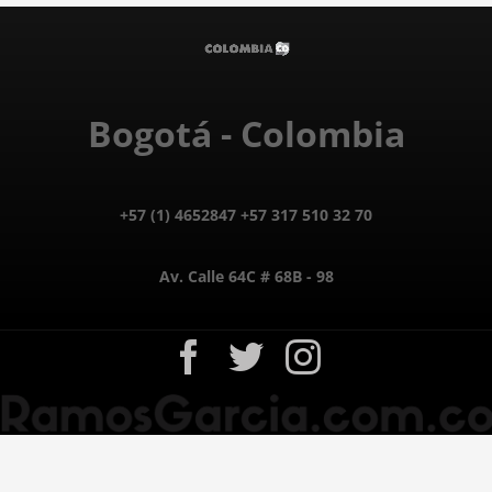
Bogotá - Colombia
+57 (1) 4652847 +57 317 510 32 70
Av. Calle 64C # 68B - 98