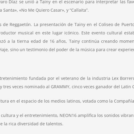
varo Díaz se unió a
Tainy
en el escenario para interpretar las fa
 Santa», «No Me Quiero Casar», y “Callaita”.
tos de Reggaetón. La presentación de
Tainy
en el Coliseo de Puert
roductor musical en este lugar icónico. Este evento cultural est
nzó a la tierna edad de 16 años,
Tainy
continúa creando momento
viaje, sino un testimonio del poder de la música para crear exper
etenimiento fundada por el veterano de la industria Lex Borrero
ca y tres veces nominado al GRAMMY, cinco veces ganador del Lati
ltura en el espacio de los medios latinos, votada como la Compañ
 cultura y el entretenimiento,
NEON16
amplifica los sonidos vibran
la rica diversidad de talentos.