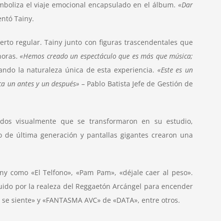
imboliza el viaje emocional encapsulado en el álbum.
«Dar
entó
Tainy.
erto regular.
Tainy
junto con figuras trascendentales que
horas.
«Hemos creado un espectáculo que es más que música;
zando la naturaleza única de esta experiencia.
«Este es un
ca un antes y un después»
–
Pablo Batista Jefe de Gestión de
dos visualmente que se transformaron en su estudio,
o de última generación y pantallas gigantes crearon una
iny
como «El Telfono», «Pam Pam», «déjale caer al peso».
guido por la realeza del Reggaetón Arcángel para encender
mo se siente» y «FANTASMA AVC» de «DATA», entre otros.