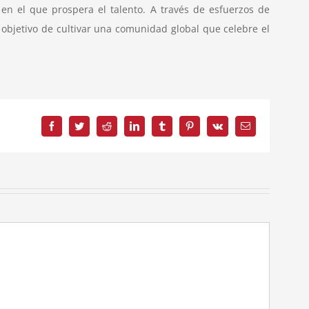
en el que prospera el talento. A través de esfuerzos de
objetivo de cultivar una comunidad global que celebre el
Facebook
Twitter
Reddit
LinkedIn
Tumblr
Pinterest
Vk
Correo
electrónico