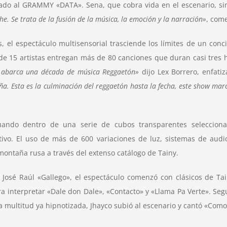
inado al GRAMMY
«DATA»
. Sena, que cobra vida en el escenario, s
e. Se trata de la fusión de la música, la emoción y la narración»
, com
el espectáculo multisensorial trasciende los límites de un conci
de 15 artistas entregan más de 80 canciones que duran casi tres 
e abarca una década de música Reggaetón»
dijo
Lex Borrero
, enfati
a. Esta es la culminación del reggaetón hasta la fecha, este show mar
ando dentro de una serie de cubos transparentes selecciona
ivo. El uso de más de 600 variaciones de luz, sistemas de audi
n montaña rusa a través del extenso catálogo de
Tainy.
, José Raúl «Gallego», el espectáculo comenzó con clásicos de
Ta
a interpretar «Dale don Dale», «Contacto» y «Llama Pa Verte». Se
na multitud ya hipnotizada, Jhayco subió al escenario y cantó «Co