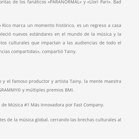
voritas de los fanáticos «PARANORMAL» y «Llori Pari». Bad
o Rico marca un momento histórico, es un regreso a casa
ableció nuevos estándares en el mundo de la música y la
s culturales que impactan a las audiencias de todo el
iencias compartidas», compartió
Tainy.
 y el famoso productor y artista Tainy, la mente maestra
n GRAMMY© y múltiples premios BMI.
ía de Música #1 Más Innovadora por Fast Company.
tes de la música global, cerrando las brechas culturales al