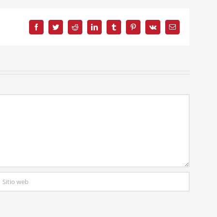
Facebook
Twitter
Reddit
LinkedIn
Tumblr
Pinterest
Vk
Correo
electrónico