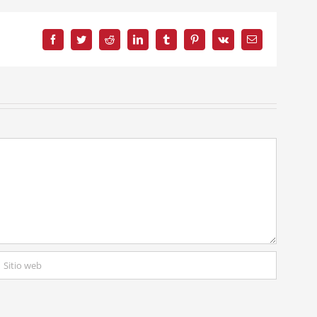
Facebook
Twitter
Reddit
LinkedIn
Tumblr
Pinterest
Vk
Correo
electrónico