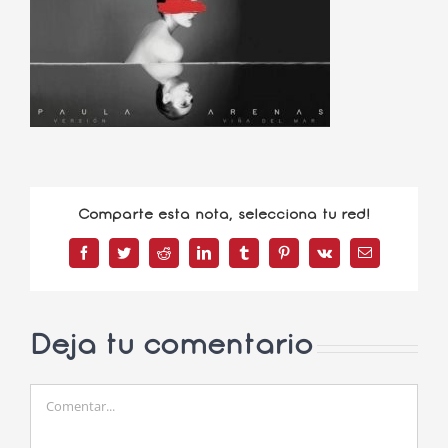
Comparte esta nota, selecciona tu red!
Facebook
Twitter
Reddit
LinkedIn
Tumblr
Pinterest
Vk
Correo
electrónico
Deja tu comentario
Comentar