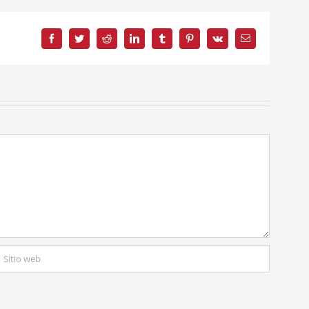
Facebook
Twitter
Reddit
LinkedIn
Tumblr
Pinterest
Vk
Correo
electrónico