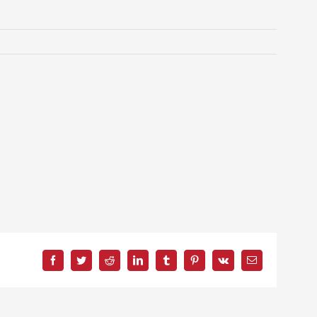
Facebook
Twitter
Reddit
LinkedIn
Tumblr
Pinterest
Vk
Correo
electrónico