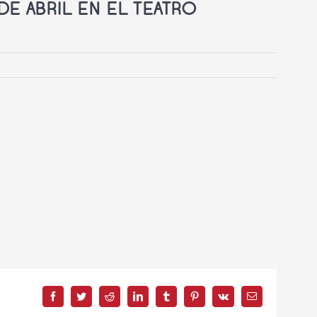
DE ABRIL EN EL TEATRO
Facebook
Twitter
Reddit
LinkedIn
Tumblr
Pinterest
Vk
Correo
electrónico