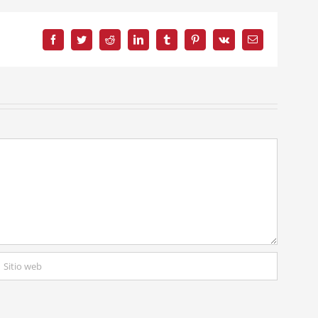
Facebook
Twitter
Reddit
LinkedIn
Tumblr
Pinterest
Vk
Correo
electrónico