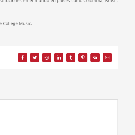
nstituciones en el mundo en países como Colombia, Brasil,
ee College Music.
Facebook
Twitter
Reddit
LinkedIn
Tumblr
Pinterest
Vk
Correo
electrónico