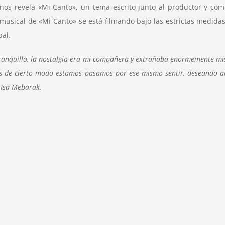
s revela «Mi Canto», un tema escrito junto al productor y com
o musical de «Mi Canto» se está filmando bajo las estrictas medid
obal.
anquilla, la nostalgia era mi compañera y extrañaba enormemente mis s
s de cierto modo estamos pasamos por ese mismo sentir, deseando abr
Isa Mebarak.