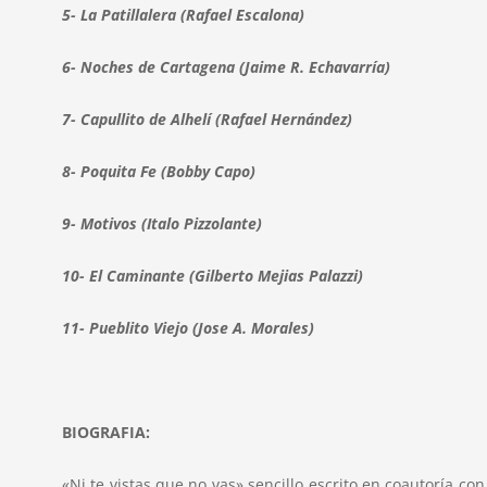
5- La Patillalera (Rafael Escalona)
6- Noches de Cartagena (Jaime R. Echavarría)
7- Capullito de Alhelí (Rafael Hernández)
8- Poquita Fe (Bobby Capo)
9- Motivos (Italo Pizzolante)
10- El Caminante (Gilberto Mejias Palazzi)
11- Pueblito Viejo (Jose A. Morales)
BIOGRAFIA:
«Ni te vistas que no vas» sencillo escrito en coautoría 