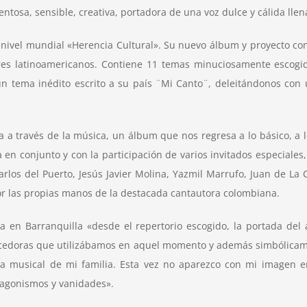
ntosa, sensible, creativa, portadora de una voz dulce y cálida lle
a nivel mundial «Herencia Cultural». Su nuevo álbum y proyecto con
es latinoamericanos. Contiene 11 temas minuciosamente escogido
 tema inédito escrito a su país ¨Mi Canto¨, deleitándonos con un
 a través de la música, un álbum que nos regresa a lo básico, a lo 
 en conjunto y con la participación de varios invitados especiales,
s del Puerto, Jesús Javier Molina, Yazmil Marrufo, Juan de La Cr
or las propias manos de la destacada cantautora colombiana.
a en Barranquilla «desde el repertorio escogido, la portada d
 mecedoras que utilizábamos en aquel momento y además simbólicam
oria musical de mi familia. Esta vez no aparezco con mi imagen 
tagonismos y vanidades».