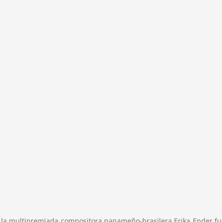
con la multipremiada compositora panameño-brasilera Erika Ender,fu