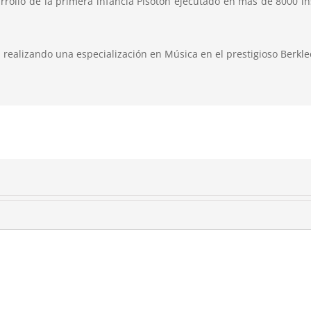
rrollo de la primera infancia Pisoton ejecutado en más de 8000 i
realizando una especialización en Música en el prestigioso Berkl