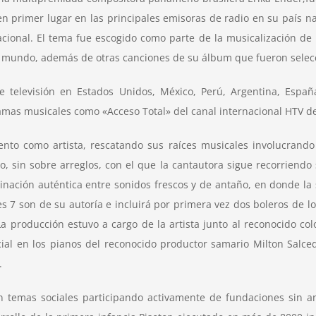
 primer lugar en las principales emisoras de radio en su país na
ional. El tema fue escogido como parte de la musicalización de la
el mundo, además de otras canciones de su álbum que fueron selec
televisión en Estados Unidos, México, Perú, Argentina, España,
mas musicales como «Acceso Total» del canal internacional HTV de
iento como artista, rescatando sus raíces musicales involucrando 
, sin sobre arreglos, con el que la cantautora sigue recorriendo
nación auténtica entre sonidos frescos y de antaño, en donde la s
s 7 son de su autoría e incluirá por primera vez dos boleros de lo
 La producción estuvo a cargo de la artista junto al reconocido co
ecial en los pianos del reconocido productor samario Milton Salc
.
temas sociales participando activamente de fundaciones sin a