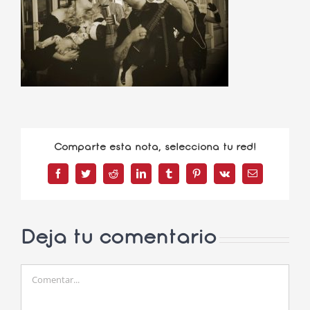
Comparte esta nota, selecciona tu red!
Facebook
Twitter
Reddit
LinkedIn
Tumblr
Pinterest
Vk
Correo
electrónico
Deja tu comentario
Comentar