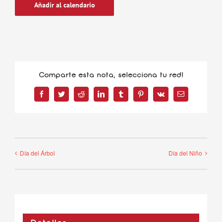
Añadir al calendario
Comparte esta nota, selecciona tu red!
Facebook
Twitter
Reddit
LinkedIn
Tumblr
Pinterest
Vk
Correo
electrónico
Día del Árbol
Día del Niño