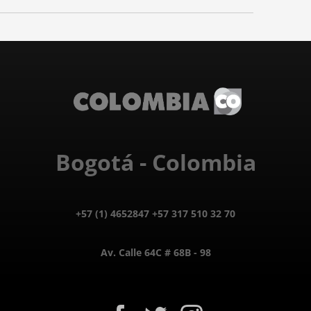
Bogotá - Colombia
+57 (1) 4652847 +57 317 510 32 70
Av. Calle 64C # 68B - 98