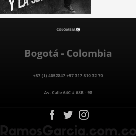
Bogotá - Colombia
+57 (1) 4652847 +57 317 510 32 70
Av. Calle 64C # 68B - 98