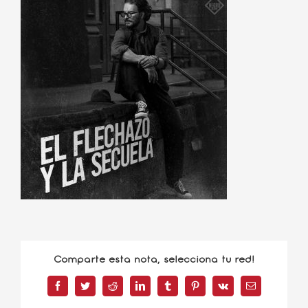
Comparte esta nota, selecciona tu red!
Facebook
Twitter
Reddit
LinkedIn
Tumblr
Pinterest
Vk
Correo
electrónico