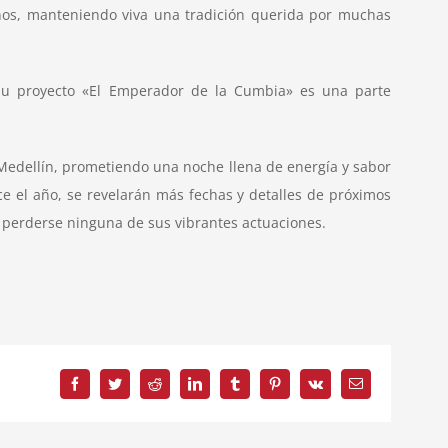
rnos, manteniendo viva una tradición querida por muchas
Su proyecto «El Emperador de la Cumbia» es una parte
Medellín, prometiendo una noche llena de energía y sabor
e el año, se revelarán más fechas y detalles de próximos
no perderse ninguna de sus vibrantes actuaciones.
Facebook
Twitter
Reddit
LinkedIn
Tumblr
Pinterest
Vk
Correo
electrónico