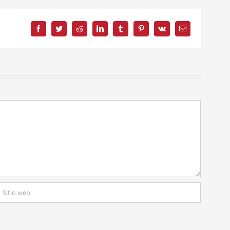
Facebook
Twitter
Reddit
LinkedIn
Tumblr
Pinterest
Vk
Correo
electrónico