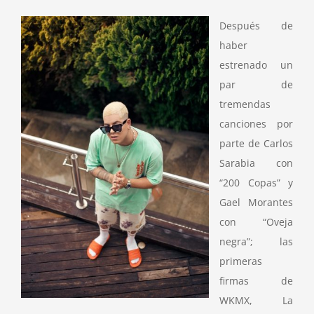
Después de
haber
estrenado un
par de
tremendas
canciones por
parte de Carlos
Sarabia con
“200 Copas” y
Gael Morantes
con “Oveja
negra”; las
primeras
firmas de
WKMX, La