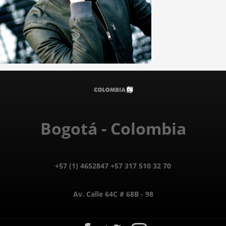
Bogotá - Colombia
+57 (1) 4652847 +57 317 510 32 70
Av. Calle 64C # 68B - 98