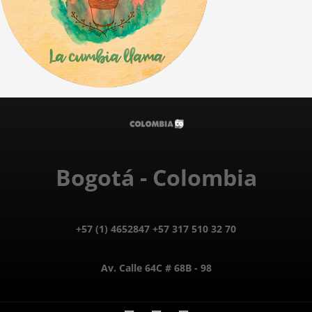
Bogotá - Colombia
+57 (1) 4652847 +57 317 510 32 70
Av. Calle 64C # 68B - 98