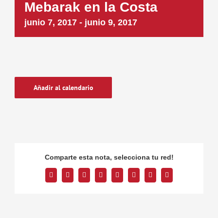
Mebarak en la Costa
junio 7, 2017
-
junio 9, 2017
Añadir al calendario
Comparte esta nota, selecciona tu red!
Facebook
Twitter
Reddit
LinkedIn
Tumblr
Pinterest
Vk
Correo
electrónico