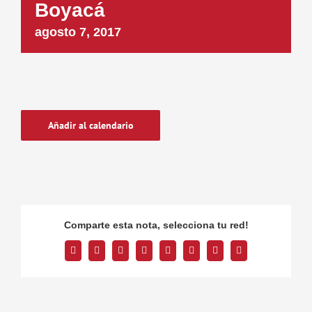
Boyacá
agosto 7, 2017
Añadir al calendario
Comparte esta nota, selecciona tu red!
Facebook
Twitter
Reddit
LinkedIn
Tumblr
Pinterest
Vk
Correo
electrónico