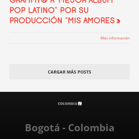
GRAMMY® A ‘MEJOR ÁLBUM
POP LATINO” POR SU
PRODUCCIÓN “MIS AMORES»
Más información
CARGAR MÁS POSTS
Bogotá - Colombia