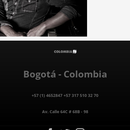
Bogotá - Colombia
+57 (1) 4652847 +57 317 510 32 70
Av. Calle 64C # 68B - 98