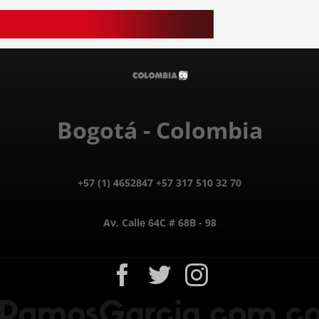
Bogotá - Colombia
+57 (1) 4652847 +57 317 510 32 70
Av. Calle 64C # 68B - 98