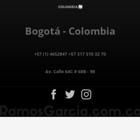
Bogotá - Colombia
+57 (1) 4652847 +57 317 510 32 70
Av. Calle 64C # 68B - 98