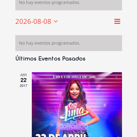
No hay eventos programados.
2026-08-08
Navegac
Mes
Navega
Selecciona
de
de
la
Calendario
vistas
vistas
fecha.
No hay eventos programados.
de
de
Eventos
Evento
Últimos Eventos Pasados
ABR
22
2017