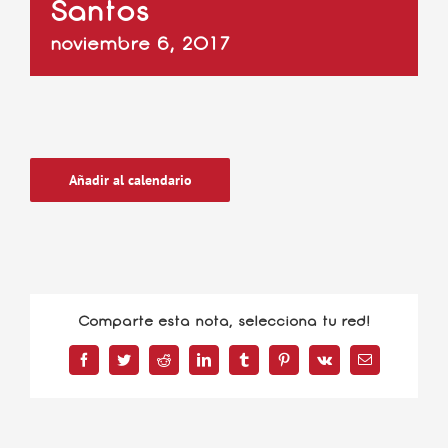
Santos
noviembre 6, 2017
Añadir al calendario
Comparte esta nota, selecciona tu red!
Facebook
Twitter
Reddit
LinkedIn
Tumblr
Pinterest
Vk
Correo
electrónico