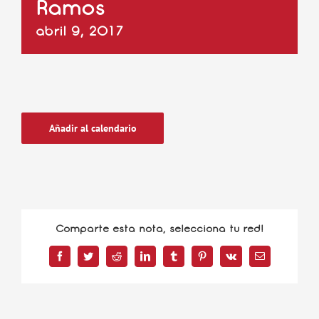
Ramos
abril 9, 2017
Añadir al calendario
Comparte esta nota, selecciona tu red!
Facebook
Twitter
Reddit
LinkedIn
Tumblr
Pinterest
Vk
Correo
electrónico