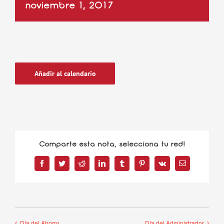
noviembre 1, 2017
Añadir al calendario
Comparte esta nota, selecciona tu red!
Facebook
Twitter
Reddit
LinkedIn
Tumblr
Pinterest
Vk
Correo
electrónico
Día del Ahorro
Día del Administrador