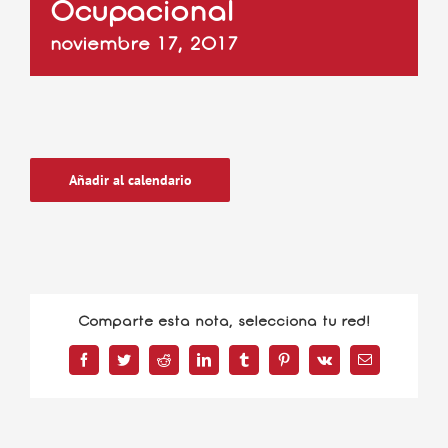
Ocupacional
noviembre 17, 2017
Añadir al calendario
Comparte esta nota, selecciona tu red!
Facebook
Twitter
Reddit
LinkedIn
Tumblr
Pinterest
Vk
Correo
electrónico