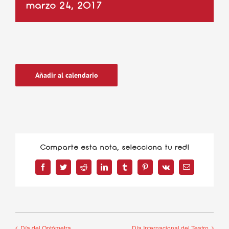
marzo 24, 2017
Añadir al calendario
Comparte esta nota, selecciona tu red!
Facebook
Twitter
Reddit
LinkedIn
Tumblr
Pinterest
Vk
Correo
electrónico
Día del Optómetra
Día Internacional del Teatro