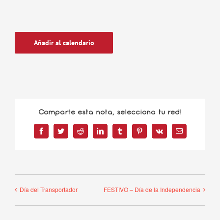
Añadir al calendario
Comparte esta nota, selecciona tu red!
Facebook
Twitter
Reddit
LinkedIn
Tumblr
Pinterest
Vk
Correo
electrónico
Día del Transportador
FESTIVO – Día de la Independencia