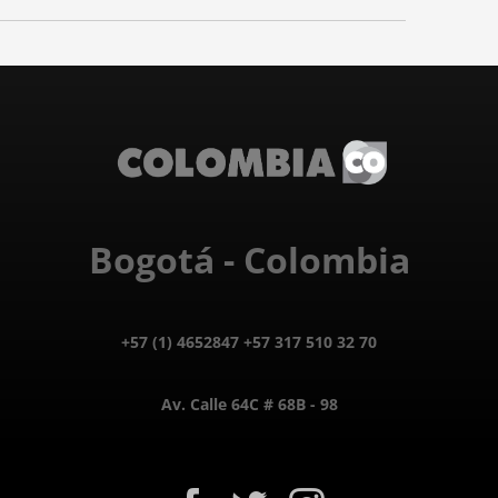
Bogotá - Colombia
+57 (1) 4652847 +57 317 510 32 70
Av. Calle 64C # 68B - 98