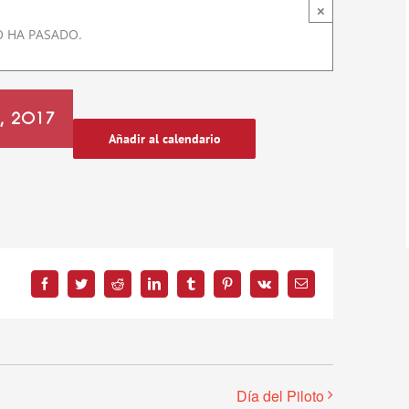
×
O HA PASADO.
, 2017
Añadir al calendario
Facebook
Twitter
Reddit
LinkedIn
Tumblr
Pinterest
Vk
Correo
electrónico
Día del Piloto