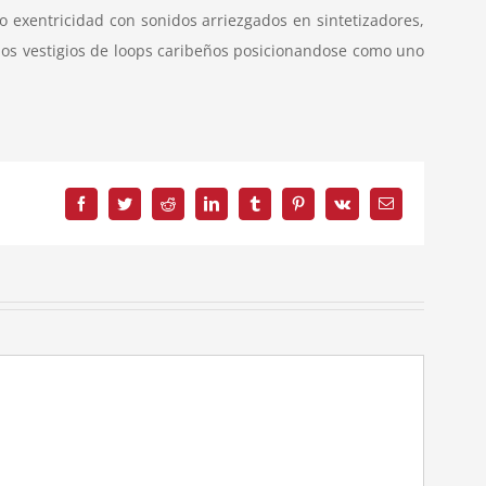
 exentricidad con sonidos arriezgados en sintetizadores,
nos vestigios de loops caribeños posicionandose como uno
Facebook
Twitter
Reddit
LinkedIn
Tumblr
Pinterest
Vk
Correo
electrónico