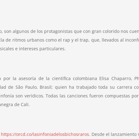
ago, son algunos de los protagonistas que con gran colorido nos c
a de ritmos urbanos como el rap y el trap, que, llevados al incon
cales e intereses particulares.
por la asesoría de la científica colombiana Elisa Chaparro, P
dad de São Paulo, Brasil; quien ha trabajado toda su carrera con 
Sinfonía son verídicos. Todas las canciones fueron compuestas p
negra de Cali.
:
https://orcd.co/lasinfoniadelosbichosraros
. Desde el lanzamiento 