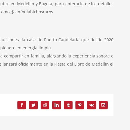
ubre en Medellín y Bogotá, para enterarte de los detalles
ok como @sinfoniabichosraros
ducciones, la casa de Puerto Candelaria que desde 2020
 pionero en energía limpia.
a compartir en familia, alargando la experiencia sonora e
lanzará oficialmente en la Fiesta del Libro de Medellín el
Facebook
Twitter
Reddit
LinkedIn
Tumblr
Pinterest
Vk
Correo
electrónico