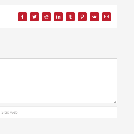
Facebook
Twitter
Reddit
LinkedIn
Tumblr
Pinterest
Vk
Correo
electrónico