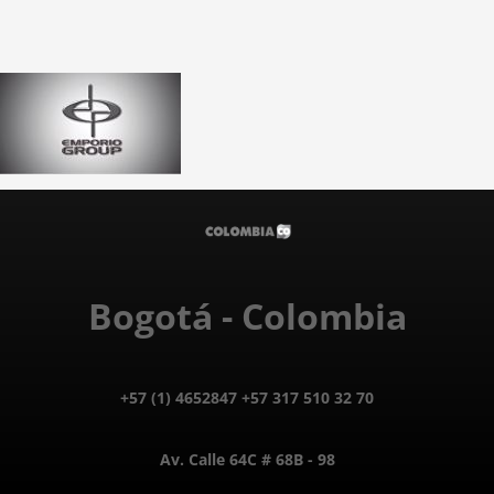
Bogotá - Colombia
+57 (1) 4652847 +57 317 510 32 70
Av. Calle 64C # 68B - 98