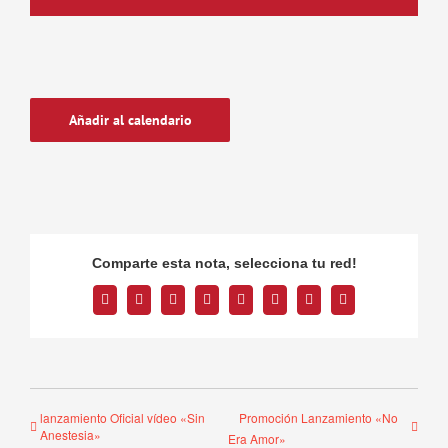
Añadir al calendario
Comparte esta nota, selecciona tu red!
Facebook
Twitter
Reddit
LinkedIn
Tumblr
Pinterest
Vk
Correo
electrónico
lanzamiento Oficial vídeo «Sin
Promoción Lanzamiento «No
Anestesia»
Era Amor»