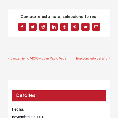
Comparte esta nota, selecciona tu red!
Facebook
Twitter
Reddit
LinkedIn
Tumblr
Pinterest
Vk
Correo
electrónico
Lanzamiento VICIO – Juan Pablo Vega
Tropiconcierto del año
Detalles
Fecha:
noviembre 17, 2016