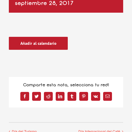
septiembre 28, 2017
Añadir al calendario
Comparte esta nota, selecciona tu red!
Facebook
Twitter
Reddit
LinkedIn
Tumblr
Pinterest
Vk
Correo
electrónico
Día del Turismo
Día Internacional del Café