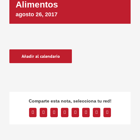
Alimentos
agosto 26, 2017
Añadir al calendario
Comparte esta nota, selecciona tu red!
Facebook
Twitter
Reddit
LinkedIn
Tumblr
Pinterest
Vk
Correo
electrónico