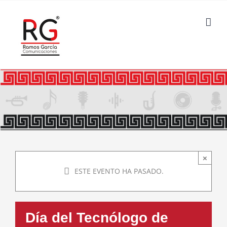
Saltar
al
contenido
×
ESTE EVENTO HA PASADO.
Día del Tecnólogo de